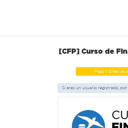
[CFP] Curso de Fin
Paso 1: Crear usua
Si eres un usuario registrado, po