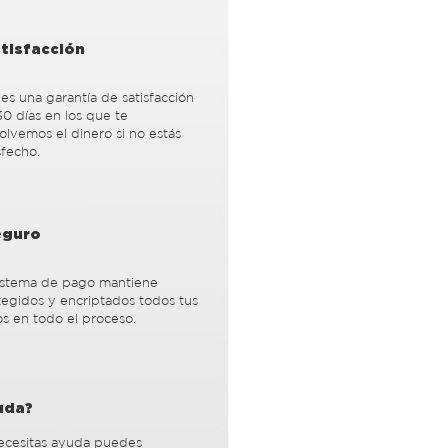
atisfacción
es una garantía de satisfacción
0 días en los que te
lvemos el dinero si no estás
sfecho.
eguro
sistema de pago mantiene
tegidos y encriptados todos tus
s en todo el proceso.
uda?
necesitas ayuda puedes