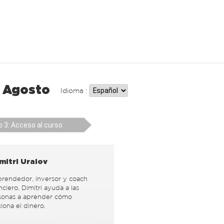
l Agosto
Idioma :
 3: Acceso al curso
mitri Uralov
rendedor, inversor y coach
nciero, Dimitri ayuda a las
sonas a aprender cómo
iona el dinero.