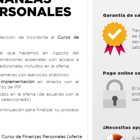
Garantía de s
Tien
de 3
cisión de inscribirte al
Curso de
devo
sati
ial que hacemos en Agosto del
ondiciones especiales con acceso a
adicionales incluidos en la oferta:
Pago online s
emanas con ejercicios prácticos
 implementación
en directo con el
ros de IFP
El 
idos en la oferta (de acuerdo con la
pro
 seleccionado)
dato
continuación para finalizar tu proceso
¿Necesitas ay
 Curso de Finanzas Personales (oferta
Si 