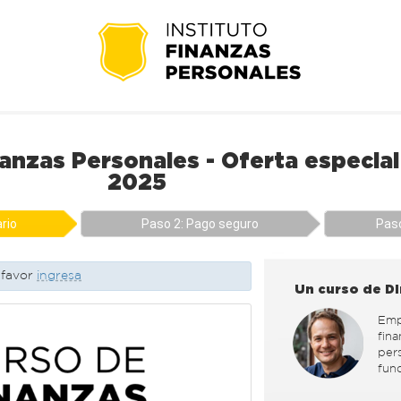
anzas Personales - Oferta especia
2025
rio
Paso 2: Pago seguro
Paso
r favor
ingresa
Un curso de Di
Emp
fina
per
func