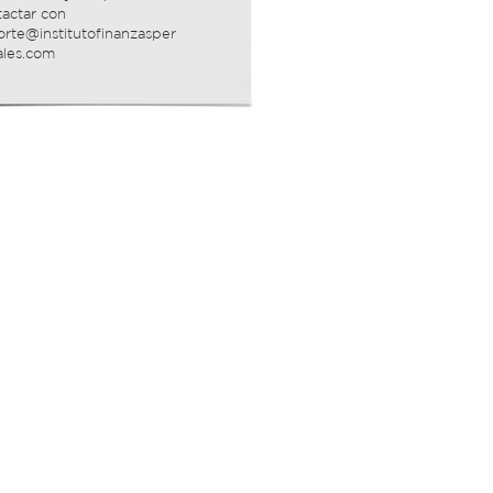
tactar con
orte@institutofinanzasper
ales.com