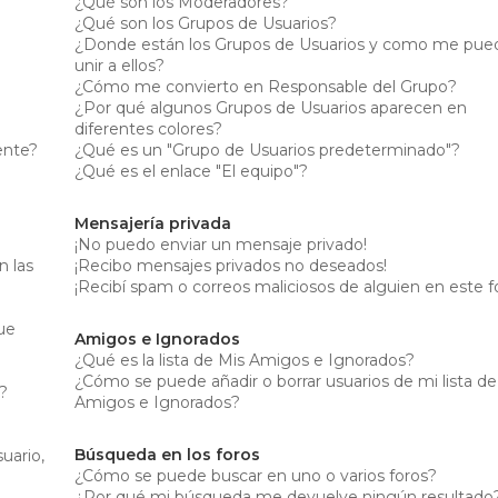
¿Qué son los Moderadores?
¿Qué son los Grupos de Usuarios?
¿Donde están los Grupos de Usuarios y como me pue
unir a ellos?
¿Cómo me convierto en Responsable del Grupo?
¿Por qué algunos Grupos de Usuarios aparecen en
diferentes colores?
ente?
¿Qué es un "Grupo de Usuarios predeterminado"?
¿Qué es el enlace "El equipo"?
Mensajería privada
¡No puedo enviar un mensaje privado!
 las
¡Recibo mensajes privados no deseados!
¡Recibí spam o correos maliciosos de alguien en este f
gue
Amigos e Ignorados
¿Qué es la lista de Mis Amigos e Ignorados?
¿Cómo se puede añadir o borrar usuarios de mi lista de
?
Amigos e Ignorados?
Búsqueda en los foros
uario,
¿Cómo se puede buscar en uno o varios foros?
¿Por qué mi búsqueda me devuelve ningún resultado