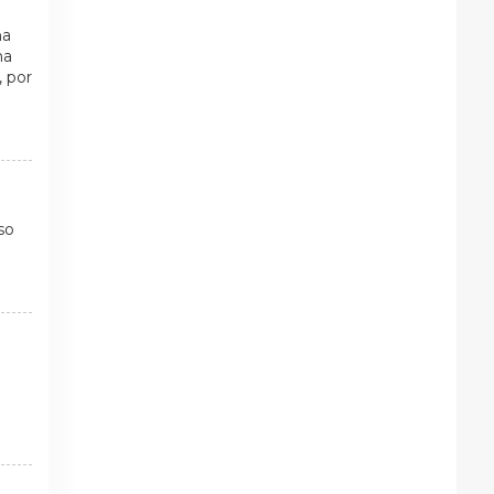
ña
ha
, por
so