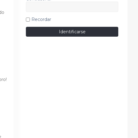
do
Recordar
oro!
?