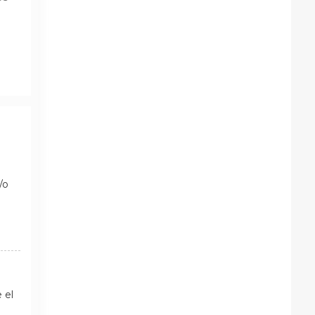
/o
 el