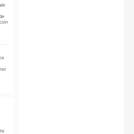
lir
sde
ación
os
eso
rte