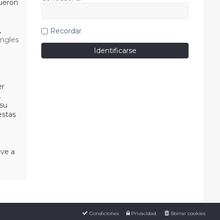
ueron
,
Recordar
Ingles
er
.
su
estas
eve a
Condiciones
Privacidad
Borrar cookies