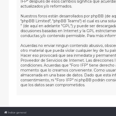
IFP" después de esos cambios significa que acuerda
actualizados y/o reformados.
Nuestros foros están desarrollados por phpBB (de aqu
"phpBB Limited", "phpBB Teams") el cual es una soluci
” (de aquí en adelante "GPL") y puede ser descarga
discusiones basadas en Internet y la GPL estricta
conductas y/o contenido permisible. Para más inform
Acuerdas no enviar ningun contenido abusivo, obscen
otro material que pueda violar cualquier ley de tu paí
Hacer eso provocará que sea inmediata y permanente
Proveedor de Servicios de Internet. Las direcciones 
condiciones. Acuerdas que "Foro IFP" tiene derecho a
momento que lo creamos conveniente. Como usuario 
almacenada en una base de datos. Dado que esta inf
consentimiento, ni "Foro IFP" ni phpBB podrán consi
que los datos sean comprometidos.
Índice general