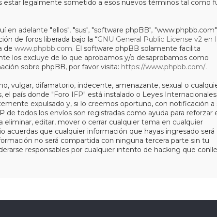
s estar legalmente sometido a esos nuevos términos tal como f
í en adelante "ellos", "sus", "software phpBB", "www.phpbb.com"
ón de foros liberada bajo la “
GNU General Public License v2 en 
da de
www.phpbb.com
. El software phpBB solamente facilita
mente los excluye de lo que aprobamos y/o desaprobamos como
ación sobre phpBB, por favor visita:
https://www.phpbb.com/
.
o, vulgar, difamatorio, indecente, amenazante, sexual o cualqui
s, el país donde "Foro IFP" está instalado o Leyes Internacionales
mente expulsado y, si lo creemos oportuno, con notificación a 
IP de todos los envíos son registradas como ayuda para reforzar 
 eliminar, editar, mover o cerrar cualquier tema en cualquier
acuerdas que cualquier información que hayas ingresado será
ormación no será compartida con ninguna tercera parte sin tu
derarse responsables por cualquier intento de hacking que conll