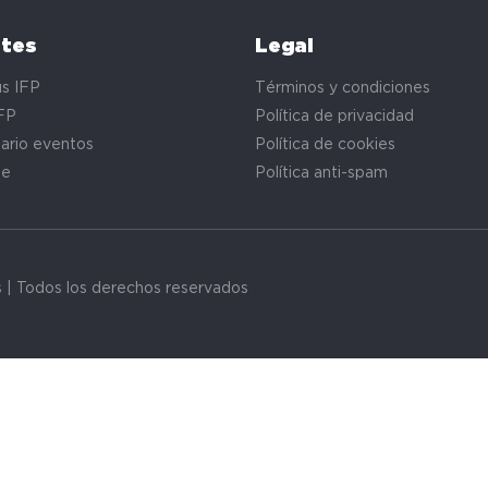
ntes
Legal
s IFP
Términos y condiciones
FP
Política de privacidad
ario eventos
Política de cookies
te
Política anti-spam
s | Todos los derechos reservados