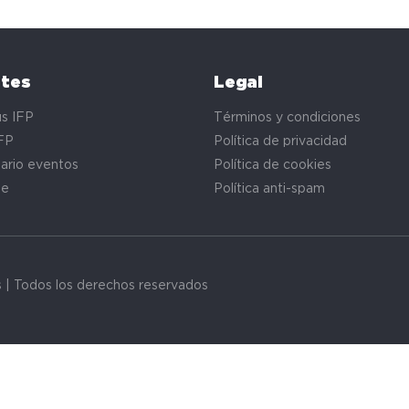
ntes
Legal
s IFP
Términos y condiciones
FP
Política de privacidad
ario eventos
Política de cookies
te
Política anti-spam
s | Todos los derechos reservados