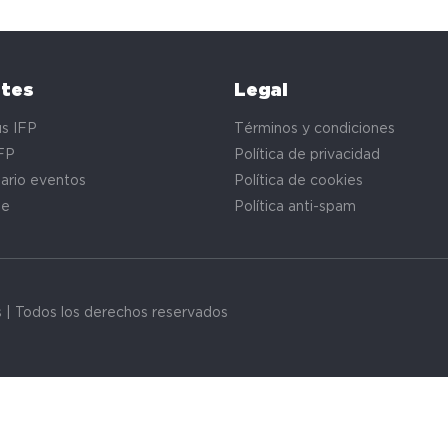
ntes
Legal
s IFP
Términos y condiciones
FP
Política de privacidad
ario eventos
Política de cookies
te
Política anti-spam
s | Todos los derechos reservados