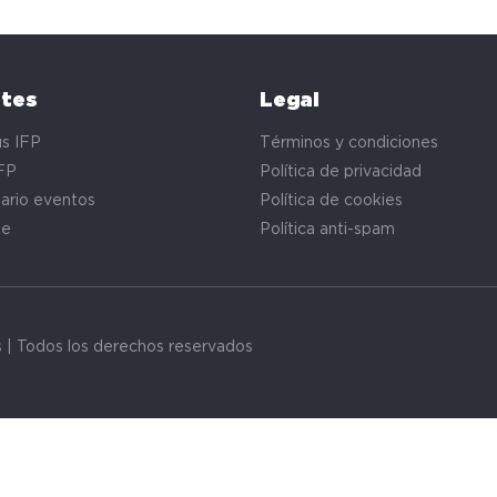
ntes
Legal
s IFP
Términos y condiciones
FP
Política de privacidad
ario eventos
Política de cookies
te
Política anti-spam
s | Todos los derechos reservados