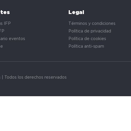
ntes
Legal
s IFP
Términos y condiciones
FP
Política de privacidad
ario eventos
Política de cookies
te
Política anti-spam
s | Todos los derechos reservados