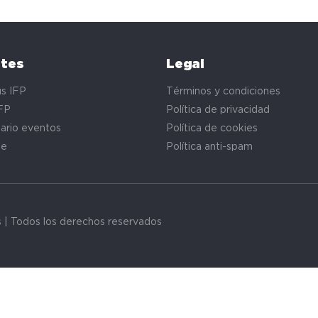
ntes
Legal
s IFP
Términos y condiciones
FP
Política de privacidad
ario eventos
Política de cookies
te
Política anti-spam
s | Todos los derechos reservados