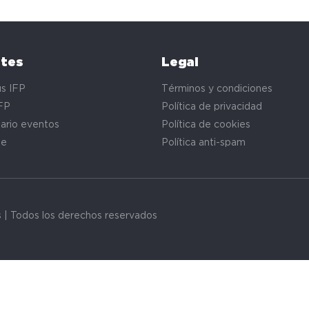
ntes
Legal
s IFP
Términos y condiciones
FP
Política de privacidad
ario eventos
Política de cookies
te
Política anti-spam
s | Todos los derechos reservados