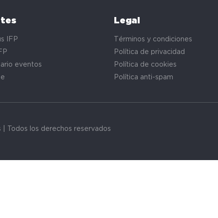
ntes
Legal
s IFP
Términos y condiciones
FP
Política de privacidad
ario eventos
Política de cookies
te
Política anti-spam
s | Todos los derechos reservados