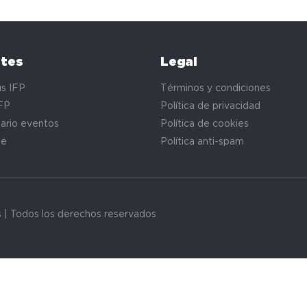
ntes
Legal
s IFP
Términos y condiciones
FP
Política de privacidad
ario eventos
Política de cookies
te
Política anti-spam
s | Todos los derechos reservados