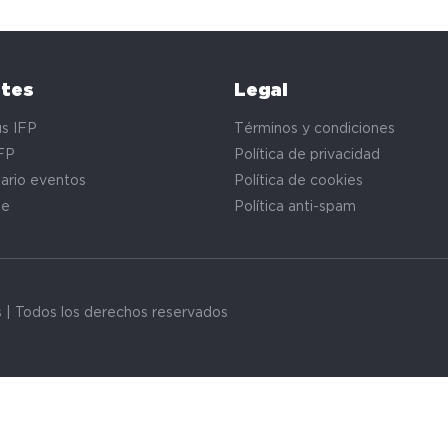
ntes
Legal
s IFP
Términos y condiciones
FP
Política de privacidad
ario eventos
Política de cookies
te
Política anti-spam
s | Todos los derechos reservados