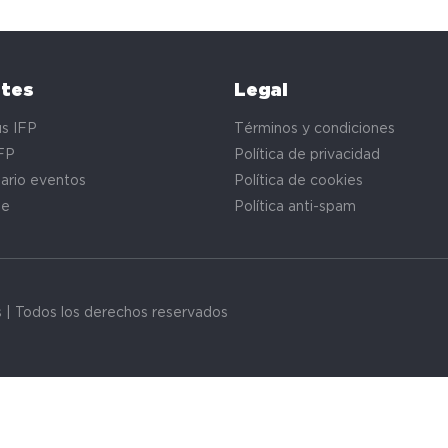
ntes
Legal
s IFP
Términos y condiciones
FP
Política de privacidad
ario eventos
Política de cookies
te
Política anti-spam
s | Todos los derechos reservados