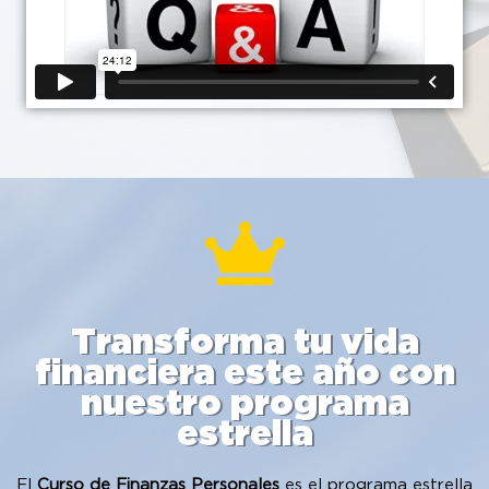
Transforma tu vida
financiera este año con
nuestro programa
estrella​
El
Curso de Finanzas Personales
es el programa estrella