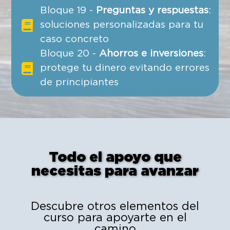
Bloque 19 -
Preguntas y respuestas
:
soluciones personalizadas para tu
caso concreto
Bloque 20 -
Ahorros e inversiones
:
protege tu dinero evitando errores
de principiantes
Todo el apoyo que
necesitas para avanzar
Descubre otros elementos del
curso para apoyarte en el
camino