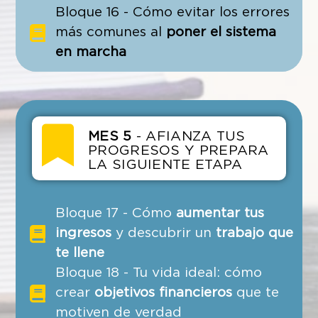
Bloque 16 - Cómo evitar los errores
más comunes al
poner el sistema
en marcha
MES 5
- AFIANZA TUS
PROGRESOS Y PREPARA
LA SIGUIENTE ETAPA
Bloque 17 - Cómo
aumentar tus
ingresos
y descubrir un
trabajo que
te llene
Bloque 18 - Tu vida ideal: cómo
crear
objetivos financieros
que te
motiven de verdad