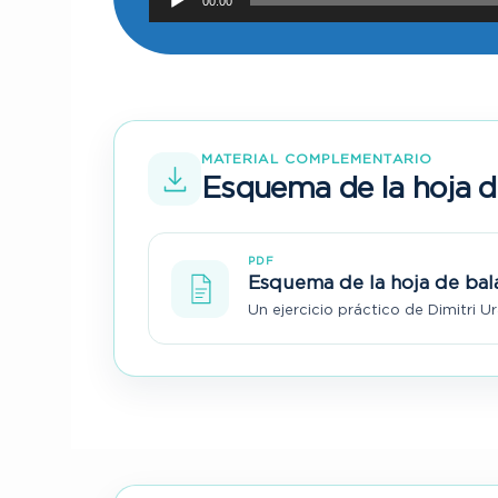
00:00
e
p
r
o
d
u
MATERIAL COMPLEMENTARIO
c
Esquema de la hoja d
t
o
r
PDF
d
Esquema de la hoja de bal
e
Un ejercicio práctico de Dimitri U
a
u
d
i
o