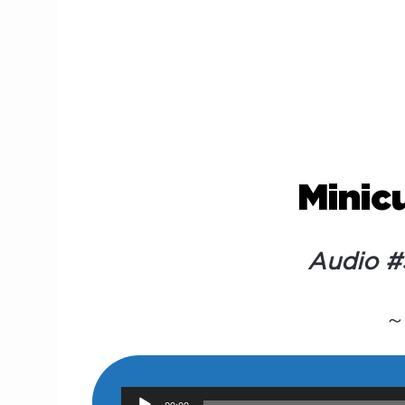
Minic
Audio #
R