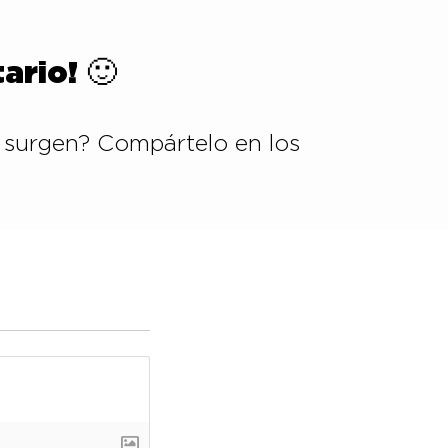
r
e
ario! 🙂
l
v
o
l
 surgen? Compártelo en los
u
m
e
n
.