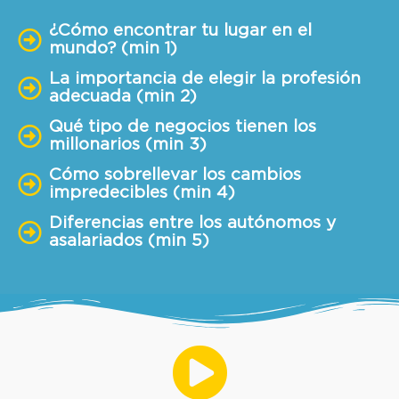
¿Cómo encontrar tu lugar en el
mundo? (min 1)
La importancia de elegir la profesión
adecuada (min 2)
Qué tipo de negocios tienen los
millonarios (min 3)
Cómo sobrellevar los cambios
impredecibles (min 4)
Diferencias entre los autónomos y
asalariados (min 5)