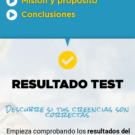
Misión y propósito
Conclusiones
RESULTADO TEST
Descubre si tus creencias son
correctas
Empieza comprobando los
resultados del