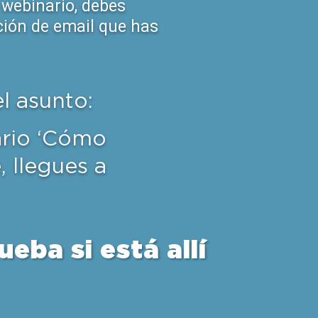
 webinario, debes
ción de email que has
el asunto:
ario ‘Cómo
, llegues a
eba si está allí