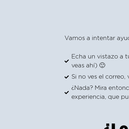
Vamos a intentar ayuda
Echa un vistazo a 
veas ahí) 🙂
Si no ves el correo, 
¿Nada? Mira enton
experiencia, que pu
¿Lo