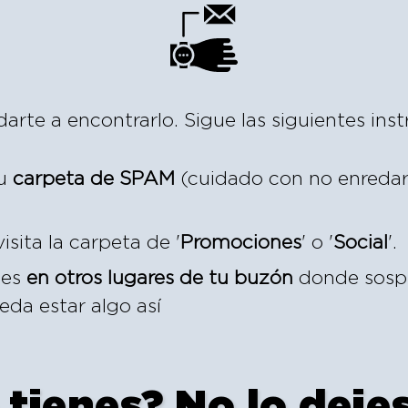
rte a encontrarlo. Sigue las siguientes inst
tu
carpeta de SPAM
(cuidado con no enredar
visita la carpeta de '
Promociones
' o '
Social
'.
ces
en otros lugares de tu buzón
donde sospe
eda estar algo así
 tienes? No lo dejes 