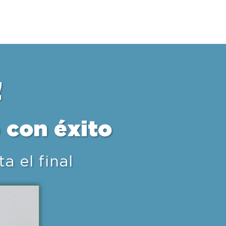
!
 con éxito
a el final