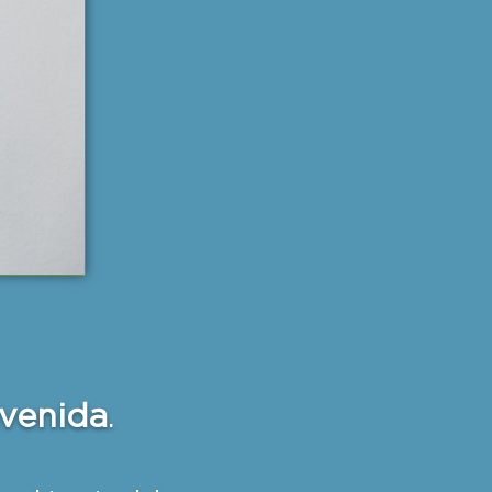
nvenida
.