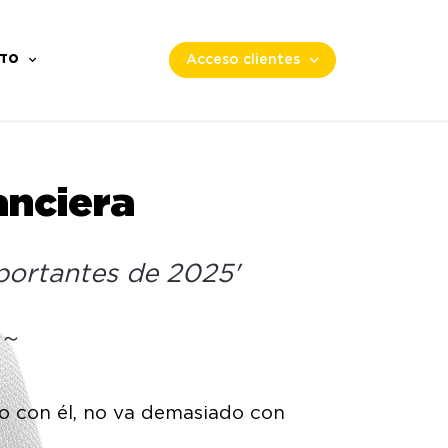
TO
Acceso clientes
anciera
portantes de 2025'
 ～
o con él, no va demasiado con