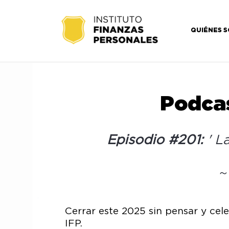
QUIÉNES 
Podcas
Episodio #201:
' L
Cerrar este 2025 sin pensar y ce
IFP.