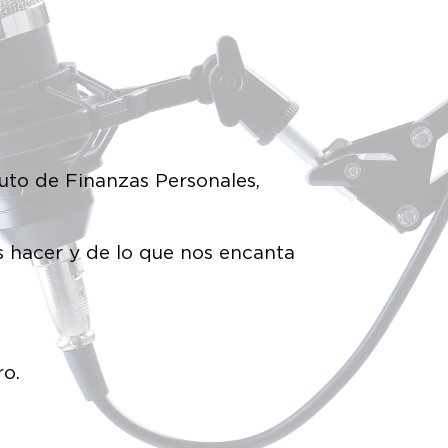
tuto de Finanzas Personales,
 hacer y de lo que nos encanta
ro.