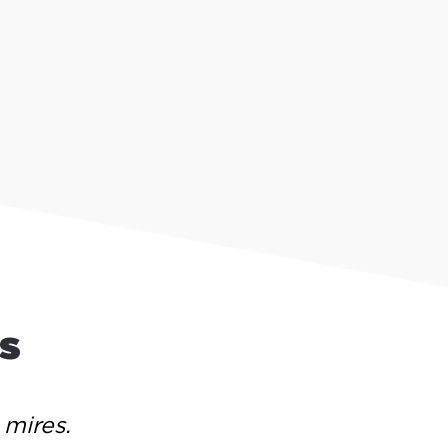
ás
 mires.