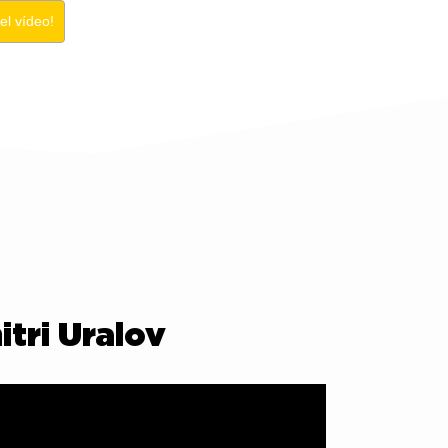
 el vídeo!
tri Uralov