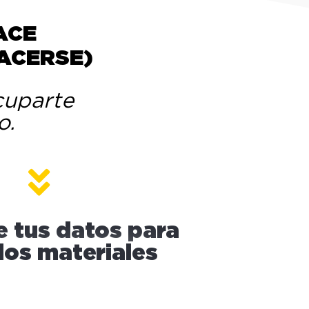
HACE
ACERSE)
ocuparte
o.
e tus datos para
 los materiales