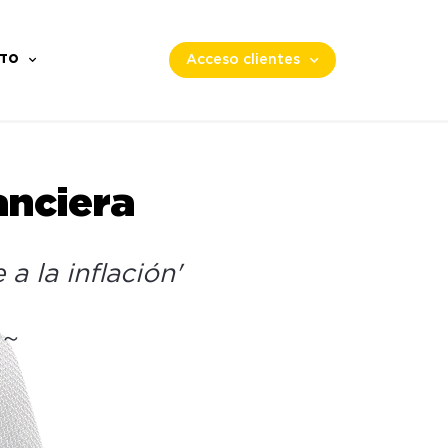
TO
Acceso clientes
anciera
a la inflación'
 ～