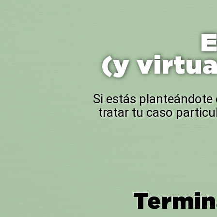
E
(y virtu
Si estás planteándote
tratar tu caso particu
Termin