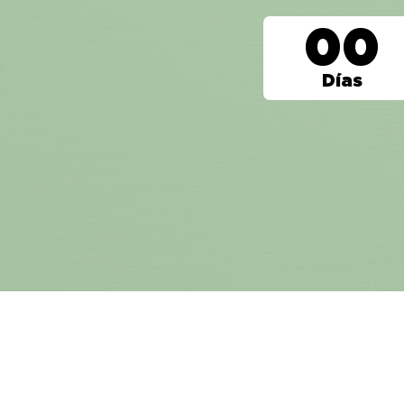
00
Días