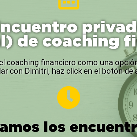
ncuentro priva
al) de coaching f
 el coaching financiero como una opción
lar con Dimitri, haz click en el botón d
amos los encuentro