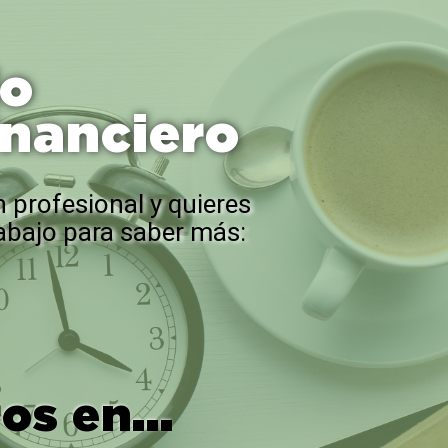
do
inanciero
 profesional y quieres
e abajo para saber más:
s en...